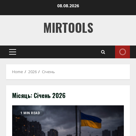
Skip
08.08.2026
to
content
MIRTOOLS
Primary
Menu
Home
2026
Січень
Місяць:
Січень 2026
1 MIN READ