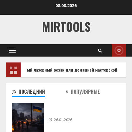
Перейти
08.08.2026
к
содержимому
MIRTOOLS
Основное
меню
льный лазерный резак для домашней мастерской
Как 
ПОСЛЕДНИЙ
ПОПУЛЯРНЫЕ
26.01.2026