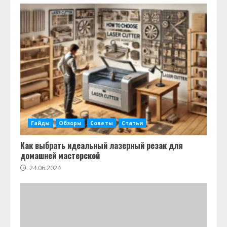
Как использовать умные
инструменты для точного
измерения
19.04.2024
3
Как выбрать правильные
инструменты для работы с
металлом
09.04.2024
4
Гайды
Обзоры
Советы
Статьи
Как выбрать идеальный лазерный резак для
домашней мастерской
24.06.2024