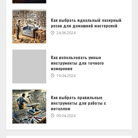
Как выбрать идеальный лазерный
резак для домашней мастерской
24.06.2024
Как выбрать правильные
инструменты для работы с
металлом
09.04.2024
Как использовать умные
4
инструменты для точного
измерения
19.04.2024
Экологические строительные
материалы: инструменты для
работы с ними
29.11.2023
Как выбрать правильные
5
инструменты для работы с
металлом
09.04.2024
Инструменты для работы с
композитными материалами:
возможности и вызовы
09.04.2023