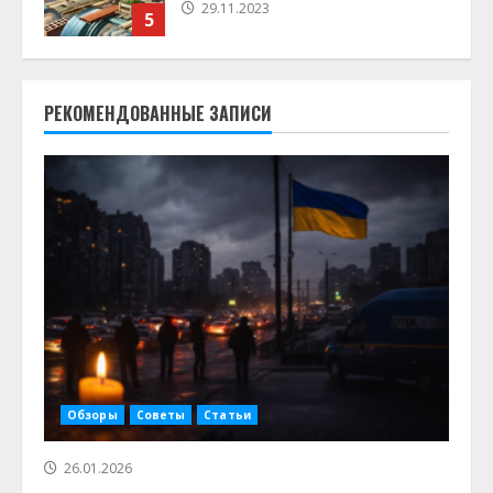
09.04.2023
6
Роботизированные инструменты:
как автоматизация меняет
РЕКОМЕНДОВАННЫЕ ЗАПИСИ
домашние ремонты
20.03.2023
7
26.01.2026
1
Как выбрать идеальный лазерный
резак для домашней мастерской
Обзоры
Советы
Статьи
24.06.2024
2
26.01.2026