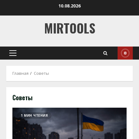
Перейти
10.08.2026
к
содержимому
MIRTOOLS
Основное
меню
Главная
Советы
Советы
1 МИН ЧТЕНИЯ