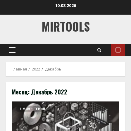
Перейти
10.08.2026
к
содержимому
MIRTOOLS
Основное
меню
Главная
2022
Декабрь
Месяц:
Декабрь 2022
1 МИН ЧТЕНИЯ